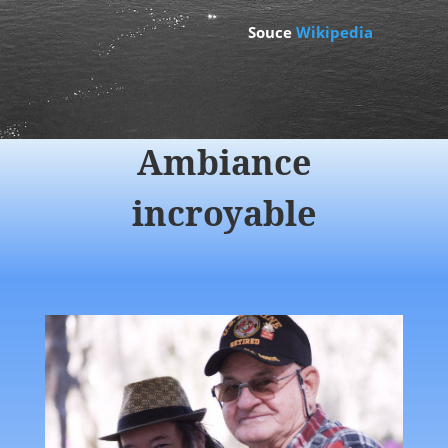
Souce
Wikipedia
Ambiance
incroyable