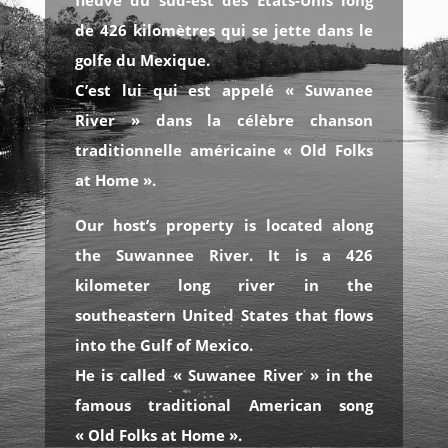
de 426 kilomètres qui se jette dans le
golfe du Mexique.
C’est lui qui est appelé « Suwanee
River » dans la célèbre chanson
traditionnelle américaine « Old Folks
at Home ».
Our host’s property is located along
the Suwannee River. It is a 426
kilometer long river in the
southeastern United States that flows
into the Gulf of Mexico.
He is called « Suwanee River » in the
famous traditional American song
« Old Folks at Home ».